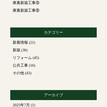
庫裏新築工事⑨
り、大工さんも私も大
ここで演奏されるんだ
喜び(*’▽’)
ったら防音対策も必要
庫裏新築工事⑧
ですね
クリスマス
の雰囲気
壁には断熱材が入り
出してみました
(〃
床はフローリング板を
艸〃)
カテゴリー
敷く前に捨て貼り合板
が敷かれました
玄関やデスクに置きた
新着情報
(21)
くなる可愛さ
新築
(36)
タモ材は美しい木目が
天井の下地も組まれま
特徴です
リフォーム
(45)
した
(
野縁
)
公共工事
(16)
…等間隔できれいに施
次回もお楽しみに
工されています
芸術
(*’ω’*)
その他
(43)
ですね！！
BASEわのすみかで販売
中です
上の写真の反対側から
わのすみか
アーカイブ
見た写真
(headoffice1.base.shop)
天井と壁には石膏ボー
2025年7月
(1)