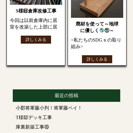
S様邸倉庫改修工事
今回は以前倉庫内に居
廃材を使って～地球
室を改築した上部に居
に優しく
⑪～
室を増築する、リフォ
詳しくみる
<私たちのSDGｓの取り
ーム工事のご依頼を受
組み>
けました。
新築、リフォームの際
音楽が趣味で演奏もさ
詳しくみる
たくさん出る廃材
れるご主人様
それを使って大工さん
増築部を趣味部屋にさ
に作ってもらいました
れるそうでワクワクし
ます(*’ω’*)
まずは床の施工から。
タモ材のトレ
今回は
最近の投稿
大工さんが等間隔に下
ー付きフックスタ
引根太を引いていきま
小郡将軍藤小判！将軍藤ペイ！
ンド
す
…き、きれい!!
T様邸デッキ工事
壁は石膏ボードの下地
になる間柱も取り付け
庫裏新築工事⑩
すでに1点購入されてお
ています。