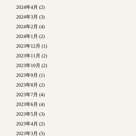
ドも貼られお部屋らし
2024年4月
(2)
くなってきました
外から見た写真
隠
2024年3月
(3)
れ家みたい
(*’
ω
’*)
2024年2月
(4)
大工さんお手製の造作
机も取り付けられまし
2024年1月
(2)
た
2023年12月
(1)
木材ってやっぱり良い
2023年11月
(2)
ですね
内装業者さんがクロス
2023年10月
(2)
(
壁紙
)
を貼っていきます
2023年9月
(1)
2023年8月
(2)
完成しました
(*’ω
’*)
2023年7月
(4)
ナチュラルな雰囲気の
お部屋になりました
2023年6月
(4)
見て頂きありがとうご
2023年5月
(3)
ざいました(‘ω’)ノ
2023年4月
(2)
2023年3月
(5)