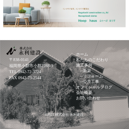
ホーム
〒838-0141
私たちのこだわり
施工事例
福岡県小郡市小郡2288-3
--
新築
TEL
0942-72-3724
--
リフォーム
FAX 0942-73-2544
--
公共工事
オフィシャルブログ
会社概要
お問い合わせ
©2021
株式会社 永利建設
.