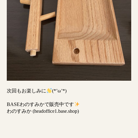
次回もお楽しみに
(*’ω’*)
BASEわのすみかで販売中です
わのすみか (headoffice1.base.shop)