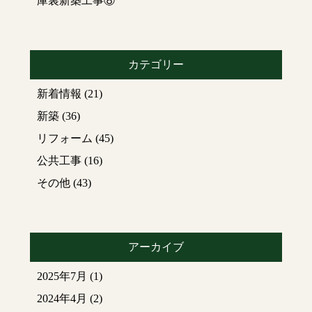
庫裏新築工事⑧
なるWebサイト）です。
まちみる筑後の対応地
域は「久留米市・小郡
市・大刀洗町・筑前
カテゴリー
町・朝倉市・うきは
市・東峰村」です。
新着情報
(21)
まちみるは地元商店・
新築
(36)
企業様からの協賛によ
り運営しております。
リフォーム
(45)
『まちみる筑後』
の
公共工事
(16)
ホームページから抜粋
☟
その他
(43)
「地元の方の困った」
を解決できる業種を掲
載されています。
筑後北部地域でお店を
アーカイブ
探したいときに是非検
索してみてください
2025年7月
(1)
2024年4月
(2)