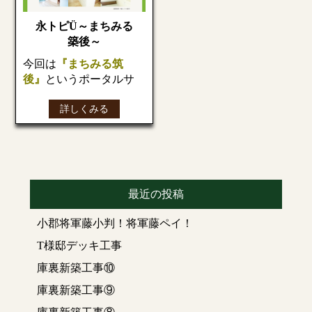
永トピÜ～まちみる
築後～
今回は
『まちみる筑
後』
というポータルサ
イトをご紹介します❣
詳しくみる
そちらに弊社の情報が
掲載されたのでご興味
のある方は
☟インターネットで検索
してみてください
http://machimiru-
最近の投稿
chikugo.com/
『まちみる筑後』
と
小郡将軍藤小判！将軍藤ペイ！
は。。。
T様邸デッキ工事
まちみるは地元の「商
店」や「会社」を探せ
庫裏新築工事⑩
る地元密着の
庫裏新築工事⑨
ポータルサイト（イン
ターネットの玄関口と