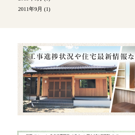
2011年9月
(1)
ガルバ
に近づ
塗装工
りまし
～施工
～施工
足場屋