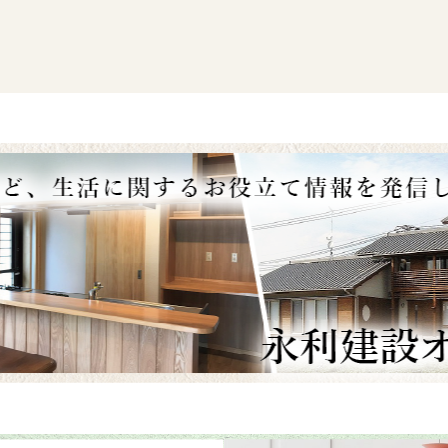
リウム鋼板工事も終わり
いてきました。
事も終わり綺麗に仕上が
た！！
前～
後～
根も外され屋根の形が見