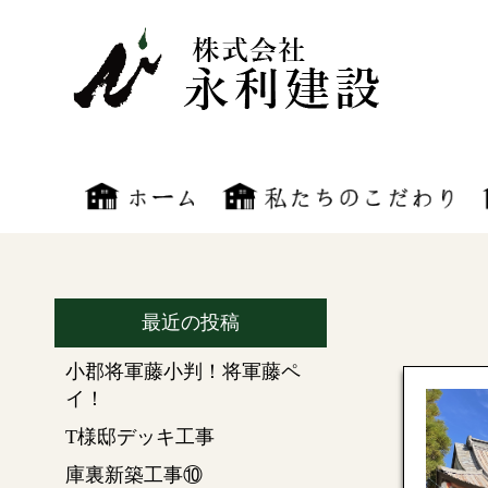
最近の投稿
小郡将軍藤小判！将軍藤ペ
イ！
T様邸デッキ工事
庫裏新築工事⑩