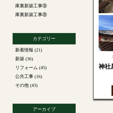
庫裏新築工事⑨
庫裏新築工事⑧
カテゴリー
新着情報
(21)
新築
(36)
神社
リフォーム
(45)
公共工事
(16)
神社の
その他
(43)
けまし
足場が
根の剥
ます。
アーカイブ