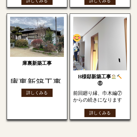
詳しくみる
詳しくみる
いきますので
宜
に怪我なくできますよ
たくさんの資材が次々
うに
…
しくお願い致し
遠くから見ると
UFO
が
と現場へ運ばれてきま
飛んでいるような！住
ます！！
す。
いよいよ工事が
職さん達も心配そうに
見守っていました。
始まります！
いよいよ次週は建て方
基礎工事
まずは遣り方です。
所定の位置へ取付開始
を行っていきます
基礎をつくるために地
遣り方（やりかた）と
です。
盤を掘り起こす作業を
は
庫裏新築工事
します。（根切り）
基礎工事の前に、柱や
上部も運ばれていきま
壁などの中心線や水平
す。
H様邸新築工事
コンクリートを流しい
線を設定するため、杭
庫裏新築工事
⑧
こみます。
を打ってつくる仮設物
この日はクレーン車が
のこと
。
詳しくみる
二台入っていて、一台
前回廻り縁、巾木編⑦
今回のお仕事は、お寺
（実際の建築物の位
で上部を支え、もう一
からの続きになります
にある庫裏の解体工事
次回もお楽しみに
置・高さ・水平の基準
台で円錐同士を繋ぐ梁
から庫裏新築工事で
となる重要な工程）
詳しくみる
（母屋）取付作業を行
す。
いました。
今回はクロス貼り作業
庫裏とは寺院の僧侶の
に入っていきます！
居住する場所をいうこ
こちらは杭を打つ目印
円錐屋根の骨組みが出
内装屋さんが天井➡壁の