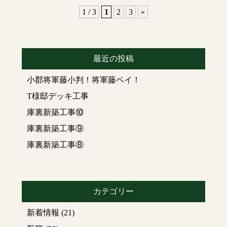
とが多い。
になります。（赤の
来ました。
順にクロスを張ってい
1 / 3
1
2
3
»
現在ある庫裏（解体
印）
ます
前）
底辺部の梁（鉄骨）母
同じ白色でも天井と廊
屋梁（木部）をしっか
下のクロスは種類が違
り固定されました。
います
最近の投稿
解体の様子
いよいよ杭工事
へと進んでいき
小郡将軍藤小判！将軍藤ペイ！
本殿はそのまま残しま
円錐屋根完了です。
隅々綺麗に貼られてい
す。
ます。
ます
T様邸デッキ工事
下から見上げた写真
今回打つ杭はこちらに
庫裏新築工事⑩
次回もお楽しみに
（足場で見にくいです
クロスは通常の部屋と
なります↓↓↓（鋼管杭）
がこんな感じになって
水回りで、種類を変え
庫裏新築工事⑨
います。なかなか見ら
ています。
庫裏新築工事⑧
れないアングルです）
水に強いクロスや消臭
機械で杭を地面へ打ち
加工のされたクロスな
込みます。（
9
ｍの杭）
次回もお楽しみに
ど、いろいろなクロス
があります。
カテゴリー
トイレ
途中杭を継ぎ足し溶接
新着情報
(21)
壁がベージュ、天井が
しさらに打ち込んでい