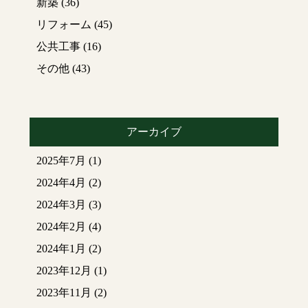
薄いグレーです。
新築
(36)
きます。
今は分かりにくいかも
この作業を約
170
回行っ
リフォーム
(45)
しれませんが照明が入
てきます。とても大変
公共工事
(16)
るとまた変わってきそ
な作業です。
うです
その他
(43)
打ち込んだ後の杭↓↓↓
トイレのクロスは一面
この後は基礎工事へと
だけ木目のクロスでア
進んできます。
クセントになり可愛い
アーカイブ
です
次回もお楽しみに
2025年7月
(1)
和室の下がり壁の部分
2024年4月
(2)
2024年3月
(3)
和室
2024年2月
(4)
和室のクロスは和の雰
囲気が出るように和紙
2024年1月
(2)
のクロスが用いられて
2023年12月
(1)
います
2023年11月
(2)
それ以外の部屋のクロ