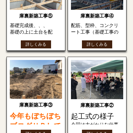
屋根が設計されていま
す。
こちらは完成イメージ
梁をクレーンで吊上げ
庫裏新築工事④
庫裏新築工事⑤
模型です。
組立てていきます。
配筋、型枠、コンクリ
基礎完成後、、、
（すべてが大きい分と
ート工事（基礎工事の
基礎の上に土台を配
青色の部分が運ばれて
ても大変な作業ばかり
様子です）
置、大引、根太と組み
きた鉄骨部分になりま
です）
詳しくみる
詳しくみる
合わせていきます。
す。
型枠を設置してコンク
リートを流し込みま
土台の断面☟
す。
その円錐屋根底部の梁
となる鉄骨が現場へ搬
型枠を外し基礎が完成
入されました！
次回もお楽しみに
です。
断熱材を入れる為に受
け（支えとなる）金具
こちらは屋根の上部で
次回もお楽しみに
を設置する。
す。
大引きの下には鋼製束
庫裏新築工事③
庫裏新築工事②
を立ててます。
組立（建て方）の開始
今年もぼちぼち
起工式の様子
です。クレーンで慎重
断熱材を敷き込みま
今回は大がかりな仕事
ブログＵＰして
に上げて運んでいきま
す。
です！！皆様がご安全
す。