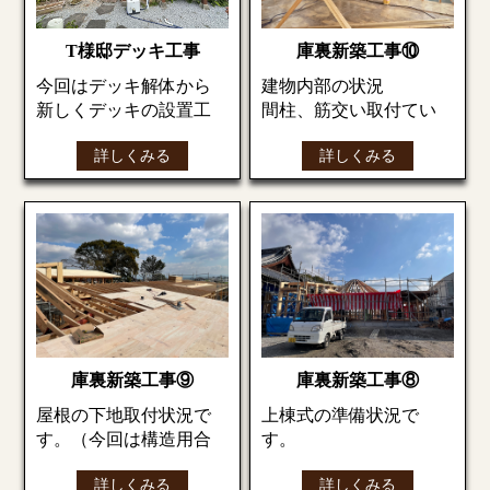
庫裏新築工事⑩
T様邸デッキ工事
建物内部の状況
今回はデッキ解体から
間柱、筋交い取付てい
新しくデッキの設置工
ます。
事です。
詳しくみる
詳しくみる
解体前
筋交いプレート（金
（左側のデッキを解体
物）取付状況（現在の
します）
建物は金物類で補強し
ます）
解体様子
綺麗に解体されまし
た。
庫裏新築工事⑨
庫裏新築工事⑧
その後新たに設置して
屋根の下地取付状況で
上棟式の準備状況で
いきます。
す。（今回は構造用合
す。
庫裏と本堂を結ぶ通路
板）
の部分です。
この日は天気が良く、
詳しくみる
詳しくみる