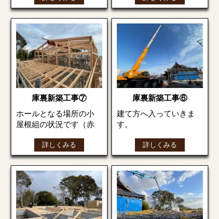
業者さんも『あつか
上棟式の開始です。
～！！』っと言って頑
円錐屋根上部にはトッ
張って作業されていま
プライト（天窓）が設
した。
円錐屋根も下地を加工
上棟式典終了後の餅ま
置される予定です。
ここに洗濯物を干した
（サイズを合わせてカ
きです。
らすぐ乾きますね～
ット）しながら貼りま
次回もお楽しみに
後は、網戸など調整を
す。
して完成です！
お隣の保育園児さん達
も参加して賑やかな餅
庫裏新築工事⑦
庫裏新築工事⑥
屋根下地材の上に防水
まきになりました♪
ホールとなる場所の小
建て方へ入っていきま
シート（アスファルト
最近では餅まきがなか
屋根組の状況です（赤
す。
ルーフィング）は張り
なない為、子供たちに
の梁は鉄骨です）
今回は大きなクレーン
ます。
は貴重な体験になった
詳しくみる
詳しくみる
で梁を持ち上げ組んで
でしょうね！
いきます。
次回もお楽しみに
次回もお楽しみに
今回の建物正面エント
普通の住宅とは違い柱
ランス部分の天井には
の数だけで大量にあり
富士山のような円錐の
ます！