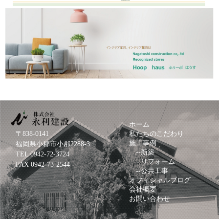
ホーム
〒838-0141
私たちのこだわり
施工事例
福岡県小郡市小郡2288-3
--
新築
TEL
0942-72-3724
--
リフォーム
FAX 0942-73-2544
--
公共工事
オフィシャルブログ
会社概要
お問い合わせ