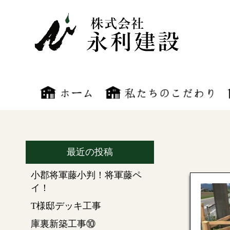
最近の投稿
小郡将軍藤小判！将軍藤ペ
イ！
T様邸デッキ工事
庫裏新築工事⑩