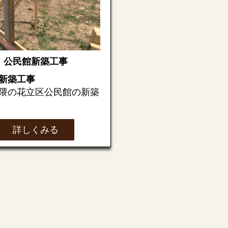
公民館新築工事
新築工事
隈の花立区公民館の新築
させていただいていま
詳しくみる
新築工事ということで、
つくる前にやっておかな
けない事があります！
確認】
新築予定の敷地の
制、道路や境界などを役
認申請
します。
調査】
住宅を支えられる
どうかの調査をします。