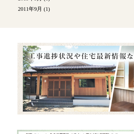
開けま
2011年9月
(1)
コンク
繋ぐ大
上の写
います
建て方
た後に
ますが
っかり
す。
【土台
基礎の
ッキン
（どだ
き）
と
「土台
た横材
る木材