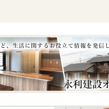
す。
リート基礎と家の木材を
事な部分
です。
真は防蟻の塗料を塗って
。
が終って筋交いまで建っ
本格的な防蟻処理は行い
、その前に、土台にはし
防蟻塗料を塗っておきま
敷き】
立上がり上部に、
基礎パ
を敷いて、その上に
土台
い）
や
大引き（おおび
いう木材を設置します。
」
・・・基礎の上にのっ
で。家全体の重さを支え
です。しっかりボルトで