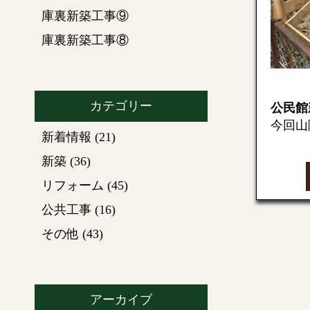
庫裏新築工事⑨
庫裏新築工事⑧
カテゴリー
公民館
今回山
新着情報
(21)
工事を
す。
新築
(36)
今回、
リフォーム
(45)
建物を
公共工事
(16)
いとい
【現況
その他
(43)
法的規
所へ
確
【地盤
地盤か
アーカイブ