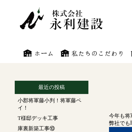
最近の投稿
小郡将軍藤小判！将軍藤ペ
イ！
今年も将
T様邸デッキ工事
弊社でも
庫裏新築工事⑩