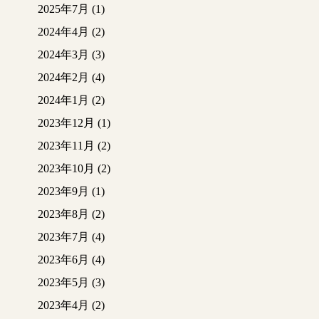
2025年7月
(1)
洋間玄関(クロス仕上げ)
2024年4月
(2)
和室
2024年3月
(3)
は、まず床を養生
してじゅらく壁の上か
2024年2月
(4)
ら大工さんがベニヤを
2024年1月
(2)
取り付け
その上から業者さんが
2023年12月
(1)
クロスを貼っていきま
2023年11月
(2)
す
⇩⇩⇩
2023年10月
(2)
2023年9月
(1)
天井はラミネート天井
の上からベニヤを取り
2023年8月
(2)
付け、木目のクロスが
2023年7月
(4)
貼られました
洋間は下地ボードが古
2023年6月
(4)
いため、ベニヤが取り
2023年5月
(3)
付けられました
廊下は石膏ボードの上
2023年4月
(2)
にベニヤが取り付けら