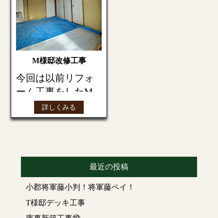
M様邸改修工事
今回は以前リフォ
ーム工事をしたM
様より
詳しくみる
天井・壁(クロス貼
替等)のリフォーム
工事の依頼を受け
ました
最近の投稿
小郡将軍藤小判！将軍藤ペイ！
BEFORE写真
和室
T様邸デッキ工事
(
壁はじゅらく壁、天井
はラミネート天井
)