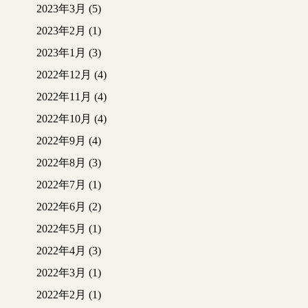
2023年3月
(5)
れました
この後クロスが貼られ
2023年2月
(1)
ていきます
2023年1月
(3)
階段はじゅらく壁の上
2022年12月
(4)
からベニヤが取り付け
られました
2022年11月
(4)
この後クロスを貼って
2022年10月
(4)
いきます
トイレ
2022年9月
(4)
じゅらく壁の上にベニ
2022年8月
(3)
ヤを取り付けました
2022年7月
(1)
大工さんと業者さんが
2022年6月
(2)
話し合いながら連携を
取り施工しています
2022年5月
(1)
2022年4月
(3)
洋間の一面に新しいク
ロスが貼られました
2022年3月
(1)
濃紺のお洒落なクロ
2022年2月
(1)
ス。完成が楽しみです♪