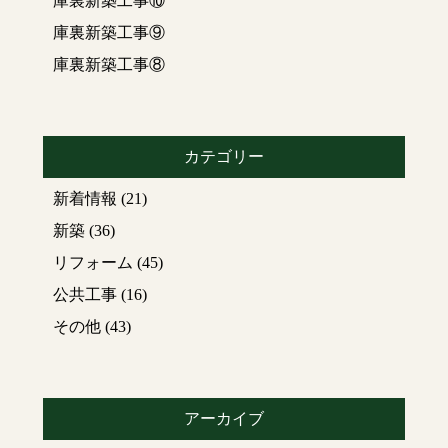
庫裏新築工事⑩
※
ラミネート天井
とは
..
庫裏新築工事⑨
表面処理を施した化粧
合板の一種で、模様が
庫裏新築工事⑧
描かれた特殊な紙など
を貼り付けた、天井用
の板のこと
※
じゅらく壁
とは
..
塗り
カテゴリー
壁の中でも“土”を仕上げ
に塗る土壁の種類
新着情報
(21)
新築
(36)
廊下(クロス仕上げ)
リフォーム
(45)
階段部分(じゅらく壁仕
公共工事
(16)
上げ)
その他
(43)
トイレ
(じゅらく壁仕
上げ)
洋間(床を養生してクロ
アーカイブ
スを剥がす前)