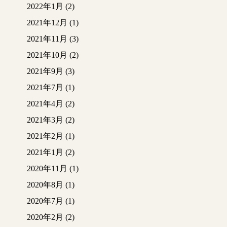
2022年1月
(2)
休憩の一コマ
昨年から現場施工管理
2021年12月
(1)
見習いとして入社した
D
2021年11月
(3)
さん
作業の後の清掃が丁寧
2021年10月
(2)
で速い！と大工さんに
2021年9月
(3)
褒められ照れている様
子
2021年7月
(1)
2021年4月
(2)
クロスも貼られ明るい
雰囲気になりました
2021年3月
(2)
2021年2月
(1)
和室
AFTER写真
2021年1月
(2)
廊下
同じ白のクロス
2020年11月
(1)
でも質とデザインでか
なり雰囲気が変わりま
2020年8月
(1)
す（新しいレンガ調の
2020年7月
(1)
クロス
…
可愛いです
）
2020年2月
(2)
階段