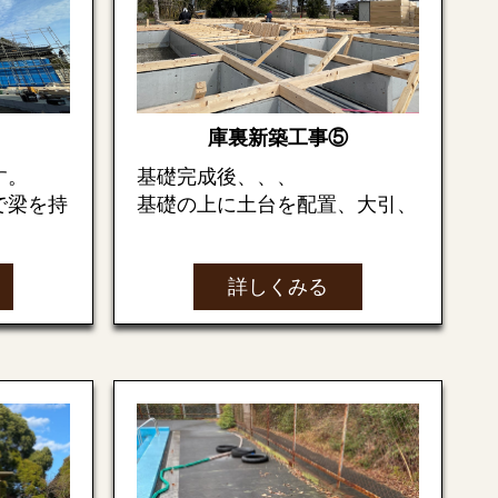
ィング）
最近では餅まきがなかなない
為、子供たちには貴重な体験に
なったでしょうね！
次回もお楽しみに
庫裏新築工事⑤
す。
基礎完成後、、、
で梁を持
基礎の上に土台を配置、大引、
。
根太と組み合わせていきます。
詳しくみる
土台の断面☟
の数だけ
断熱材を入れる為に受け（支え
組立てて
となる）金具を設置する。
大引きの下には鋼製束を立てて
ても大変
ます。