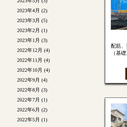
2023年5月
(3)
青色の
部分に
2023年4月
(2)
2023年3月
(5)
2023年2月
(1)
その円
骨が現
2023年1月
(3)
配筋、
2022年12月
(4)
こちら
（基礎
2022年11月
(4)
組立（
型枠を
2022年10月
(4)
レーン
流し込
2022年9月
(4)
きます
型枠を
2022年8月
(3)
遠くか
2022年7月
(1)
るよう
次回も
うに見
2022年6月
(2)
2022年5月
(1)
所定の