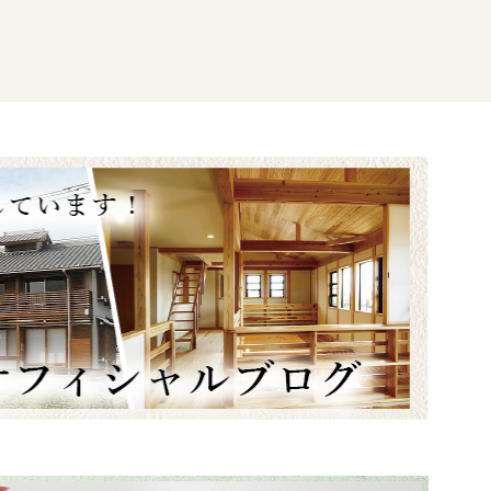
塗膜が剥がれにくく、歩行可能
内への階
なので洗濯物を干したり出入り
が激しいベランダやバルコニー
置（倉庫
に向いています。
身近なところで良く使われてい
成に近づ
ますね！
透明のFRP防水（透明）の作業
事も終わ
を行い、
上からトップコート塗布作業を
スが設置
行っていきます。
乾いたら屋上の防水工事の完了
スファル
です。
こちらに
断熱材や天井や床にもボードを
貼っていきます。
れ完成し
『設備工事』
下地工事に並行して、設備関係
の配管工事を進めていきます。
、近隣の