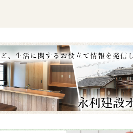
が行われました。
鉄骨階段（倉庫から室
写真（モルタル浮き改
段）
手洗い場、トイレの設
仕上材
(
モルタル
)
が浮い
内）
め、アンカーピンニング
外構の足場も取れて完
入し補強します。
いていきました。
敷地内アスファルト工
りました。
館内部工事～
建物の周りにもフェン
ジ撤去
されました。
道路と繋がる橋にもア
ト工事の完了です。（
ジの撤去後、コンクリー
もフェンス設置完了）
き出しの状態になりまし
看板、半鐘など設置さ
ました。
『半鐘』と言って…
去
昔は火災が起こった際