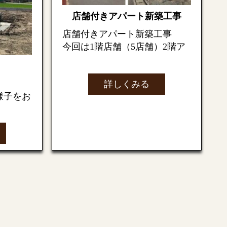
まず劣化した範囲を取り除いて
店舗付きアパート新築工事
いきます✂
(
斫り※
)⇩
柱や壁な
店舗付きアパート新築工事
設定知る
今回は1階店舗（5店舗）2階ア
※斫り➡コンクリートで作られ
設物のこ
パート（5部屋各1LDK）の依頼
た壁
や土間
などの構造物
を壊し
を受けました。
たり、形を整えるために表面
詳しくみる
を、のみ
で削ったりすること。
っていき
様子をお
『仮設工事』
撤去完了
⇩
ます。
◎敷地の地ならし、整地 ◎地
固めてい
を確認し
縄張り ◎水盛りやりかた ◎
清掃➡接着剤を塗り
基準
仮設給水引込
モルタルで補修完了
ます
（土を掘
◎仮設電力引込 ◎足場 ◎養
コンクリ
生
防水塗料を塗布して完了！！
強度に影
『土工事・地業・基礎工事』
工程で
事に入っ
◎根切り ◎地業 ◎捨てｺﾝｸﾘ
完成
事の様子
ｰﾄ ◎基礎墨出し ◎配筋 ◎
きれいになりました
設備工事（スリーブ入れ）
ートを打
す。
◎基礎ｺﾝｸﾘｰﾄ ◎養生 ◎型枠