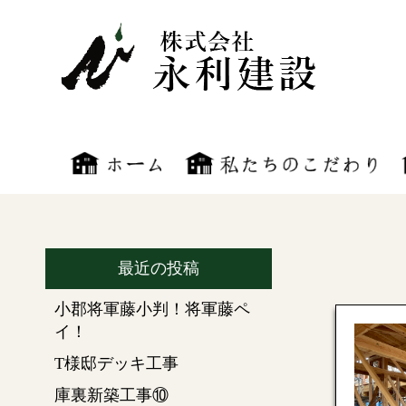
最近の投稿
小郡将軍藤小判！将軍藤ペ
イ！
T様邸デッキ工事
庫裏新築工事⑩