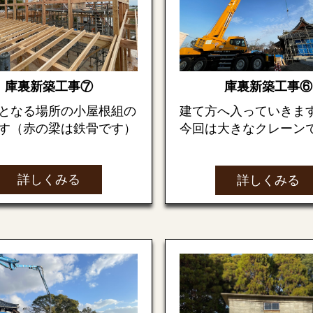
（アスファルトルーフ
本堂を結ぶ通路の部分で
は張ります。
庫裏新築工事⑦
庫裏新築工事⑥
根上部にはトップライト
次回もお楽しみに
）が設置される予定で
となる場所の小屋根組の
建て方へ入っていきま
す（赤の梁は鉄骨です）
今回は大きなクレーン
ち上げ組んでいきます
お楽しみに
詳しくみる
詳しくみる
普通の住宅とは違い柱
建物正面エントランス部
で大量にあります！
井には富士山のような円
根が設計されています。
は完成イメージ模型で
梁をクレーンで吊上げ
いきます。
（すべてが大きい分と