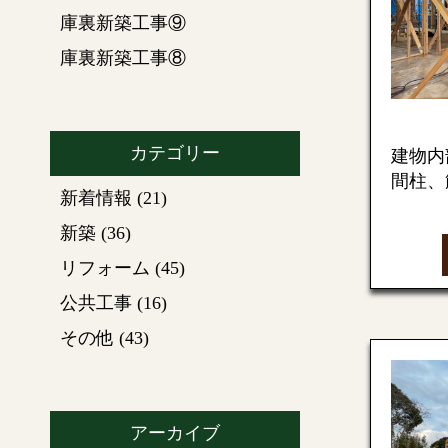
庫裏新築工事⑨
庫裏新築工事⑧
カテゴリー
建物内
間柱、
新着情報
(21)
新築
(36)
筋交い
リフォーム
(45)
況（現
公共工事
(16)
します
その他
(43)
アーカイブ