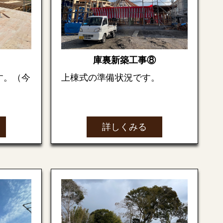
庫裏新築工事⑧
す。（今
上棟式の準備状況です。
上棟式の開始です。
詳しくみる
（サイズ
上棟式典終了後の餅まきです。
ながら貼
お隣の保育園児さん達も参加し
て賑やかな餅まきになりました
シート
♪