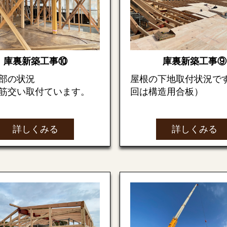
庫裏新築工事⑩
庫裏新築工事⑨
部の状況
屋根の下地取付状況で
筋交い取付ています。
回は構造用合板）
詳しくみる
詳しくみる
プレート（金物）取付状
在の建物は金物類で補強
）
円錐屋根も下地を加工
を合わせてカット）し
ります。
屋根下地材の上に防水