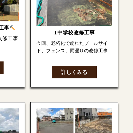
断熱材を敷き込みます。
たくさんの資材が次々と現場へ
工事
T中学校改修工事
運ばれてきます。
改修工事
今回、老朽化で崩れたプールサイ
ド、フェンス、雨漏りの改修工事
いよいよ次週は建て方を行って
を依頼されました。
いきます
ートが部
詳しくみる
まずは
プールサイド(｀･ω･
うです。
´)ゞ
改修前
コンクリート部分が経年劣化に
より一部崩れ、でこぼこになっ
ています