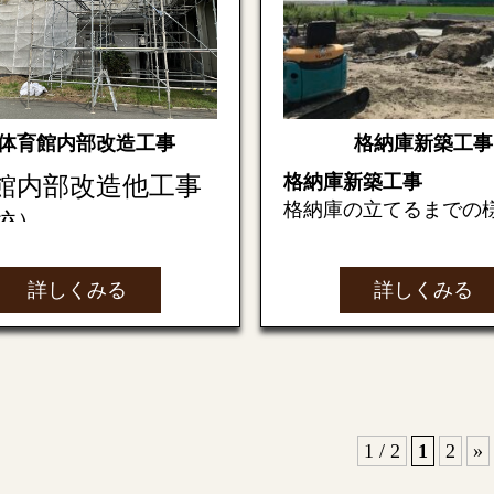
解体完了
※やり方
運ばれていきます。
やり方…基礎工事前に
どの中心線や水平線を
はクレーン車が二台入っ
ため杭を打って作る仮
、一台で上部を支え、も
体育館内部改造工事
格納庫新築工事
と。
で円錐同士を繋ぐ梁（母
付作業を行いました。
格納庫新築工事
館内部改造他工事
いよいよ基礎工事に入
格納庫の立てるまでの
校）
ます
根の骨組みが出来まし
伝えしてきたいと思い
砕石を敷き詰め地盤を
地縄張り、建物の位置
きます
詳しくみる
詳しくみる
て建物の水平や位置の
県発注の体育館内部改造
鉄筋を組み立てていき
の梁（鉄骨）母屋梁（木
基礎構築のための根切
を受けました。
※配筋
しっかり固定されまし
り起す）を行い、捨て
※配筋は基礎の寿命や
ートを打設する。
響がある非常に重要な
設置
型枠・コンクリート工
す。
塗装を一度高圧洗浄で塗
ていきます。（基礎工
がす作業を行い、
1 / 2
1
2
»
根完了です。
です）
型枠を組み、コンクリ
あるひび割れ等のチェッ
建方（鉄骨）の様子で