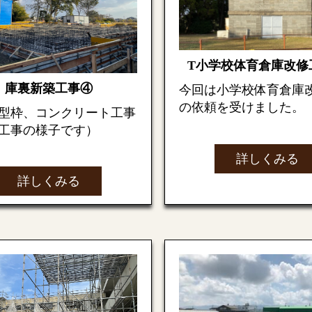
部分が運ばれてきた鉄骨
な作業ばかりです）
なります。
T小学校体育倉庫改修
錐屋根底部の梁となる鉄
庫裏新築工事④
今回は小学校体育倉庫
場へ搬入されました！
の依頼を受けました。
次回もお楽しみに
型枠、コンクリート工事
は屋根の上部です。
工事の様子です）
改修前
詳しくみる
老朽化によりコンクリ
建て方）の開始です。ク
設置してコンクリートを
分的に剥がれていたよ
詳しくみる
で慎重に上げて運んでい
みます。
。
外し基礎が完成です。
解体していきます
ら見ると
UFO
が飛んでい
内部解体
な！住職さん達も心配そ
お楽しみに
守っていました。
躯体解体
位置へ取付開始です。