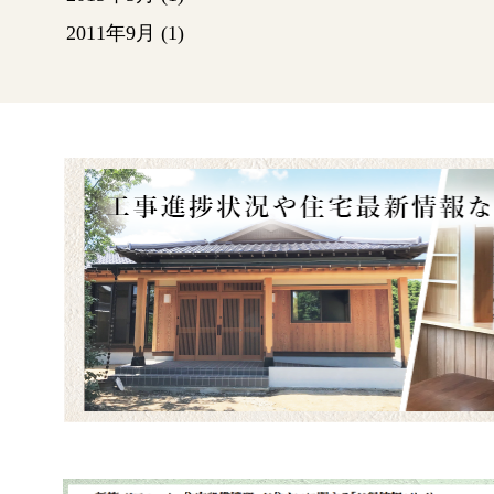
す。
2011年9月
(1)
拡大の
修）
躯体と
てるた
全面注
～体育
ステー
ステー
トがむ
た。
床の撤