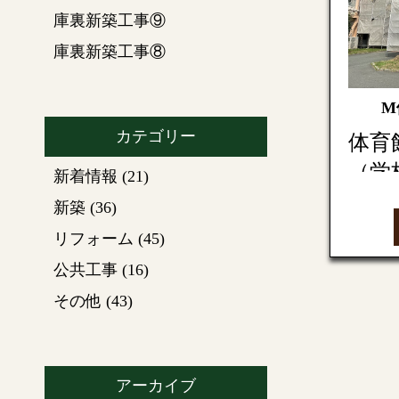
庫裏新築工事⑨
庫裏新築工事⑧
M
カテゴリー
体育
（学
新着情報
(21)
新築
(36)
リフォーム
(45)
今回は
他工事
公共工事
(16)
その他
(43)
足場
外壁の
装を剥
外壁に
アーカイブ