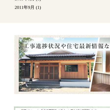
渡り廊
ファン
2011年9月
(1)
☟
10/20
前回
り廊下
子でし
仕上げ
渡り
階段
表面は
ます
ゆず肌
に凸凹
のよう
と。
体育館