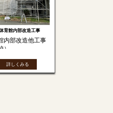
体育館内部改造工事
館内部改造他工事
校）
詳しくみる
県発注の体育館内部改造
を受けました。
設置
塗装を一度高圧洗浄で塗
がす作業を行い、
あるひび割れ等のチェッ