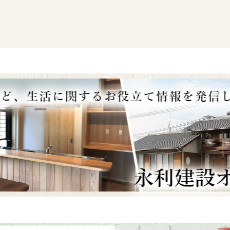
下は下地調整材（ミラク
ド）塗布完了の写真です
更新☟
外装部分に補のみ、渡
部分、階段は下地材の様
たが。。。
材が塗布されていました
廊下
ゆず肌仕上げになってい
仕上げ…ゆずの皮のよう
がある状態。ゆずの表面
な模様を外壁につけるこ
内部全体に足場が設置さ