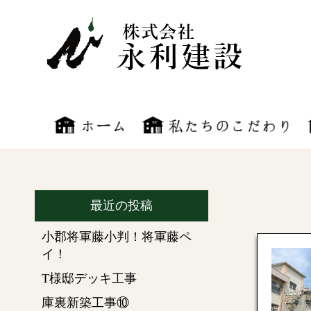
最近の投稿
小郡将軍藤小判！将軍藤ペ
イ！
T様邸デッキ工事
庫裏新築工事⑩