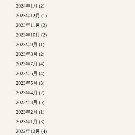
きで仕上げてくださ
2024年1月
(2)
い！
2023年12月
(1)
こちらは
クリナップ
さ
2023年11月
(2)
んからのご紹介！
2023年10月
(2)
取扱い説明・お手入れ
動画の
ＱＲコード
で見る
2023年9月
(1)
ことが出来ます！
2023年8月
(2)
ーーー・ーーー・ーー
2023年7月
(4)
ー・ーーー・ーーー
2023年6月
(4)
スマートフォンのカメ
ラ機能で簡単に読み込
2023年5月
(3)
むことが出来ますよ！
2023年4月
(2)
2023年3月
(5)
※人工大理石の他に
2023年2月
(1)
も、
セラミック
や
ステ
2023年1月
(3)
ンレス
などのお手入れ
方法があるので参考に
2022年12月
(4)