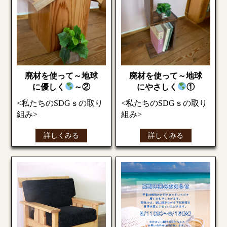
廃材を使って～地球
廃材を使って～地球
に優しく
～②
にやさしく
①
<私たちのSDGｓの取り
<私たちのSDGｓの取り
組み>
組み>
新築、リフォームの際
新築、リフォームの際
詳しくみる
詳しくみる
たくさん出る廃材
たくさん出る廃材
それを使って大工さん
それを使って大工さん
に作ってもらいました
に作ってもらいました
今回紹介するのは貯金
まずはブックスタンド
箱とフックスタンド❄
お家の形の貯金箱
縦でも横でも使えま
屋根部分に硬貨を入れ
す。