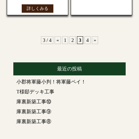
ル
いたしました。
取れない！
詳しくみる
毎日お手入れすのは
今回のリニューアルで
中々大変ですが！週に
※
ワークトップ
とは、
は、ご利用いただく皆
一回など、やる日を決
システムキッチンのコ
様により見やすく、
めておくといいですね♪
ンロ台や調理台の上に
分かりや
※イメージ図
3 / 4
«
1
2
3
4
»
取り付けられた天板の
すく情報をお伝えでき
こと。
るホームページとなる
ワークトップはキッチ
よう改善いたしまし
ンの
『
天板
』
や
『
カウ
た。
そんなときは！！
最近の投稿
ンタートップ
』
と呼ば
細かい隙間のお手入れ
れることもあります。
今後ともよろしくお願
小郡将軍藤小判！将軍藤ペイ！
には、竹串を
オススメ
いいたします。
します！
人工大理石も最近はか
T様邸デッキ工事
パーツの素材をキズ付
なり汚れが染み込みに
庫裏新築工事⑩
けにくく、隙間に入り
くく進化してきました
込んだ汚れをかき出す
が、
庫裏新築工事⑨
のに便利です！
やはりカレーなど色素
庫裏新築工事⑧
ワークトップとガスコ
の濃いものを放置する
ンロ（あるいはＩＨク
と汚れが沈着してしま
ッキングヒーター）本
います。