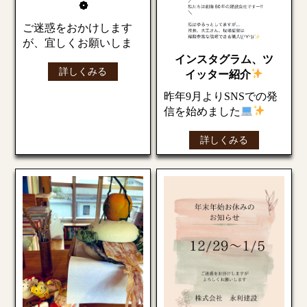
熱中症など体調管理に
❁
気を付けてお過ごしく
ご迷惑をおかけします
ださい
が、宜しくお願いしま
す。
インスタグラム、ツ
詳しくみる
イッター紹介
昨年9月よりSNSでの発
信を始めました
詳しくみる
HPブログは弊社の施工
中の様子や過程を載せ
ていますが
ツイッターでは、建設
会社らしくない呟きを
中心に…
インスタグラムでは、
弊社取扱いの雑貨・家
具の紹介を中心に発信
しています
アカウントをお持ちの