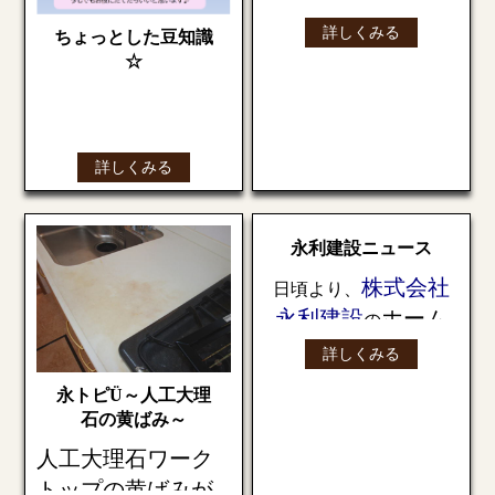
記の日程になっており
汚れがたまる！
ます。
詳しくみる
ちょっとした豆知識
宜しくお願いします。
☆
※
ワークトップ
とは、
システムキッチンのコ
今年のカレンダーです
ンロ台や調理台の上に
取り付けられた
お世話になった方々に
詳しくみる
天板のこと。ワークト
配っています
ップはキッチンの
『
天
来年も引き続き、ブロ
板
』
や
『
カウンタート
グを見て頂けたら嬉し
永利建設ニュース
ップ
』
と呼ばれること
いです
もあります。
多くのお客様と繋がれ
株式会社
日頃より、
ますように…☺☆彡
永利建設
ホーム
の
料理をしていたらつい
ついこぼしたり…拭い
ページ
株式会社 永利建設
をご利用いただ
詳しくみる
たと思ったら頑固なこ
き、誠にありがとうご
びり付き、隙間に小さ
永トピÜ～人工大理
ざいます。
い食べくずが詰まって
石の黄ばみ～
なかなか取れない！！
この度、ホームページ
人工大理石ワーク
と言った方もなかには
全面リニューア
を
トップの黄ばみが
いると思います。