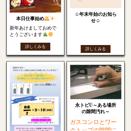
方は是非遊びに来てく
ださいね
☺年末年始のお知ら
本日仕事始め
インスタグラム
せ☺
新年あけましておめで
ツイッター
とうございます
今年もよろしくお願い
皆さん、今年も大変お
詳しくみる
します
詳しくみる
世話になりました
今年は9月よりHPのリニ
朝出勤すると、立派な
ューアル、SNSを始めた
鏡餅が
りと弊社にとっても変
スルメが挟まれている
化の年でした。
のは初めて見ました
HPを訪れて頂いた方、
リフォーム・修理など
今年も沢山の方々と繋
で繋がって頂いた方、
がれますように…
心より感謝します。
永トピÜ～ある場所
皆様にとって素敵な、
来年もどうぞよろしく
の隙間汚れ～
笑顔が溢れる一年にな
お願いいたします。
りますように…
ガスコンロとワー
年末年始のお休みを下
クトップの隙間に