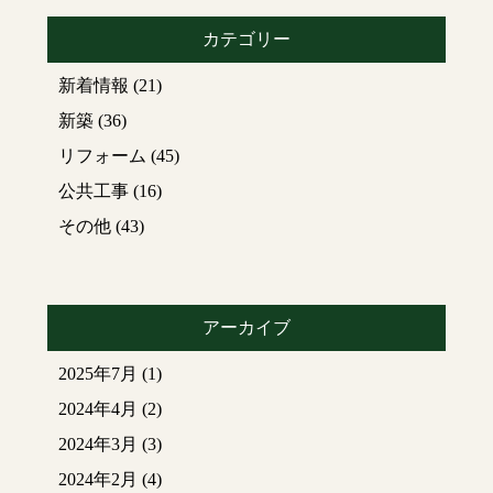
体の間には、構造上ど
できるだけ付かないよ
カテゴリー
うしても隙間ができて
うにしたいところです
しまいます。中に汚れ
が…
新着情報
(21)
が入り込んでこびりつ
てしまうので定期的に
※イメージ図
新築
(36)
チェックしてお手入れ
みなさんのお宅のキッ
リフォーム
(45)
していただければと思
チンはどんな風になっ
います。
ていますか？
公共工事
(16)
その他
(43)
取れない黄ばみが付い
少しでもお掃除のお役
てしまったら！！
立ち、参考にしてみて
最後の手段として
塩素
はいかがでしょうか♪
系漂白剤
を使ってみて
アーカイブ
今は100均にもIHお手入
ください。
れグッツがたくさんあ
黄ばみの部分にペーパ
2025年7月
(1)
りますよ～！！
ータオルを置いて吹き
付けて上からラップし
2024年4月
(2)
て２時間を目安に湿布
2024年3月
(3)
します。
最後に水拭き・カラ拭
2024年2月
(4)