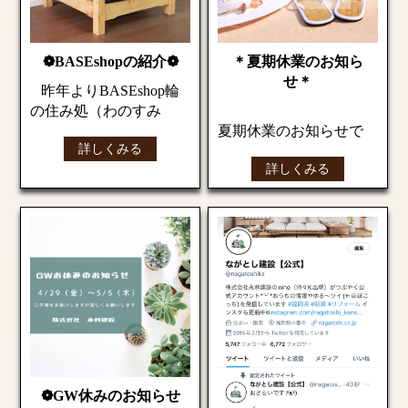
る隙間があります
多少傷はありますが、
それも味。
❁BASEshopの紹介❁
＊夏期休業のお知ら
ナチュラルなフック
私たちは地球に優し
せ＊
昨年よりBASEshop輪
スタンド
い、環境に、人に優し
の住み処（わのすみ
アクセサリーやマグな
い企業を目指してます
か）で
夏期休業のお知らせで
どかけることが出来ま
(^▽^)
詳しくみる
雑貨屋家具を販売して
す。
す
詳しくみる
います
下記の日程でお休みを
こうやって飾っても可
まだまだ紹介しますの
頂きます。
愛いですね
でお楽しみに
(*’ω’*)
ナチュラルな物からモ
住まいに関するお問い
ダン・高級感ある物ま
合わせなどは対応致し
次回もお楽しみに
で
ます。
(*’ω’*)
色々な家具を取り揃え
ご迷惑をおかけします
ています
が、よろしくお願いい
たします。
ぜひチェックしてみて
ください(*’ω’*)
わのすみか
(headoffice1.base.shop)
暑い日が続きますので
❁GW休みのお知らせ