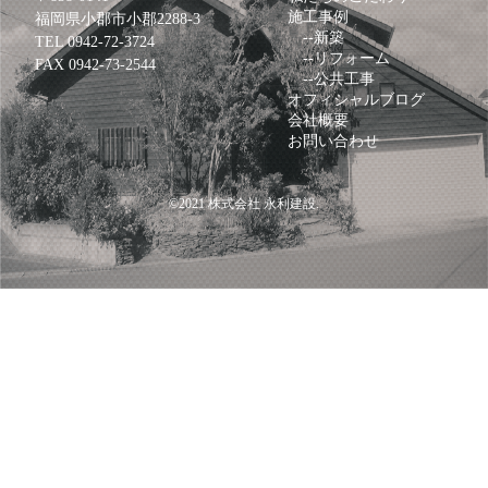
施工事例
福岡県小郡市小郡2288-3
--
新築
TEL
0942-72-3724
--
リフォーム
FAX 0942-73-2544
--
公共工事
オフィシャルブログ
会社概要
お問い合わせ
©2021
株式会社 永利建設
.