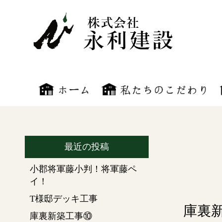
最近の投稿
小郡将軍藤小判！将軍藤ペ
イ！
T様邸デッキ工事
庫裏
庫裏新築工事⑩