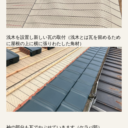
浅木を設置し新しい瓦の取付（浅木とは瓦を留めるため
に屋根の上に横に張りわたした角材）
袖の部分も瓦でかぶせていきます（ケラバ部）