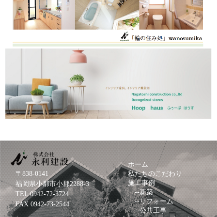
ホーム
〒838-0141
私たちのこだわり
施工事例
福岡県小郡市小郡2288-3
--
新築
TEL
0942-72-3724
--
リフォーム
FAX 0942-73-2544
--
公共工事