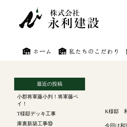
最近の投稿
小郡将軍藤小判！将軍藤ペ
イ！
K
様邸 
T様邸デッキ工事
庫裏新築工事⑩
今回は和