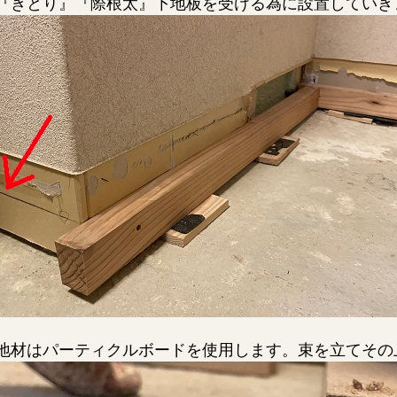
『きとり』『際根太』下地板を受ける為に設置していき
地材はパーティクルボードを使用します。束を立てその