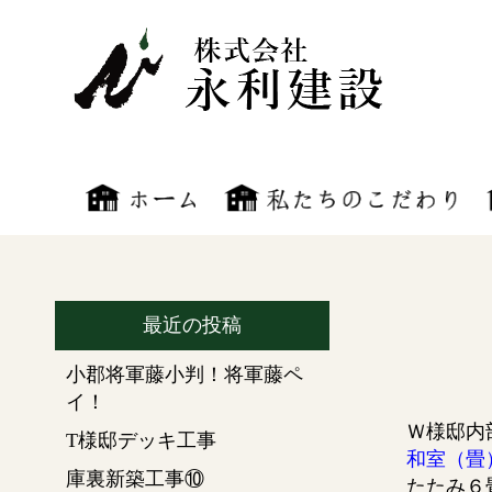
最近の投稿
小郡将軍藤小判！将軍藤ペ
イ！
Ｗ様邸内
T様邸デッキ工事
和室（畳
庫裏新築工事⑩
たたみ６