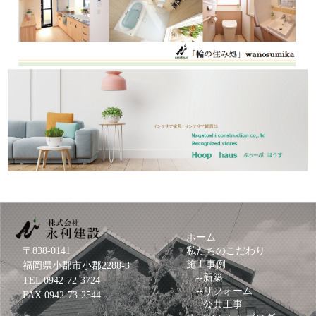
ホーム
〒838-0141
私たちのこだわり
施工事例
福岡県小郡市小郡2288-3
--
新築
TEL
0942-72-3724
--
リフォーム
FAX 0942-73-2544
--
公共工事