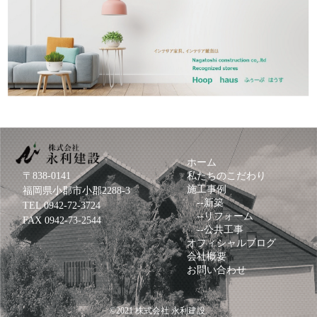
ホーム
〒838-0141
私たちのこだわり
施工事例
福岡県小郡市小郡2288-3
--
新築
TEL
0942-72-3724
--
リフォーム
FAX 0942-73-2544
--
公共工事
オフィシャルブログ
会社概要
お問い合わせ
©2021
株式会社 永利建設
.