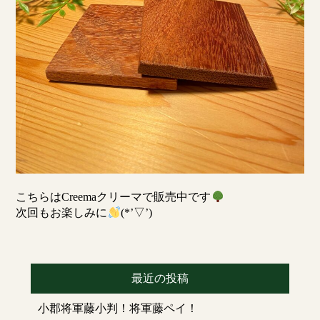
こちらはCreemaクリーマで販売中です
次回もお楽しみに
(*’▽’)
最近の投稿
小郡将軍藤小判！将軍藤ペイ！