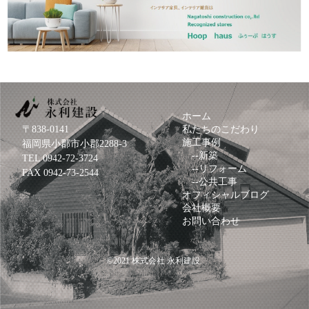
ホーム
〒838-0141
私たちのこだわり
施工事例
福岡県小郡市小郡2288-3
--
新築
TEL
0942-72-3724
--
リフォーム
FAX 0942-73-2544
--
公共工事
オフィシャルブログ
会社概要
お問い合わせ
©2021
株式会社 永利建設
.