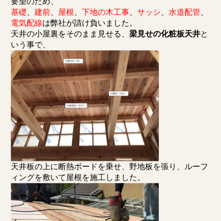
要望のため、
基礎
、
建前
、
屋根
、
下地の木工事
、
サッシ
、
水道配管
、
電気配線
は弊社が請け負いました。
天井の小屋裏をそのまま見せる、
梁見せの化粧板天井
と
いう事で、
天井板の上に断熱ボードを乗せ、野地板を張り、ルーフ
ィングを敷いて屋根を施工しました。