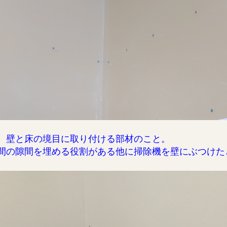
、壁と床の境目に取り付ける部材のこと。
間の隙間を埋める役割がある他に
掃除機を壁にぶつけた