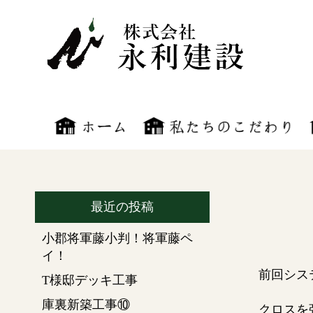
最近の投稿
小郡将軍藤小判！将軍藤ペ
イ！
前回シス
T様邸デッキ工事
庫裏新築工事⑩
クロスを