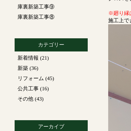
庫裏新築工事⑨
※廻り縁
庫裏新築工事⑧
施工上で
カテゴリー
新着情報
(21)
新築
(36)
リフォーム
(45)
公共工事
(16)
その他
(43)
アーカイブ