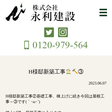
H様邸新築工事
③
2023.06.07
H様邸新築工事②基礎工事、棟上げに続き今回は屋根工
事～③です(｀･ω･´)ゞ