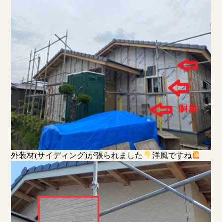
外装材
(
サイディング
)
が張られました
洋風ですね