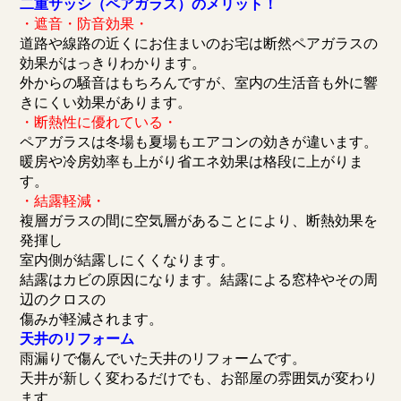
二重サッシ（ペアガラス）のメリット！
・遮音・防音効果・
道路や線路の近くにお住まいのお宅は断然ペアガラスの
効果がはっきりわかります。
外からの騒音はもちろんですが、室内の生活音も外に響
きにくい効果があります。
・断熱性に優れている・
ペアガラスは冬場も夏場もエアコンの効きが違います。
暖房や冷房効率も上がり省エネ効果は格段に上がりま
す。
・結露軽減・
複層ガラスの間に空気層があることにより、断熱効果を
発揮し
室内側が結露しにくくなります。
結露はカビの原因になります。結露による窓枠やその周
辺のクロスの
傷みが軽減されます。
天井のリフォーム
雨漏りで傷んでいた天井のリフォームです。
天井が新しく変わるだけでも、お部屋の雰囲気が変わり
ます。