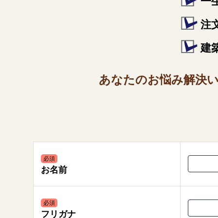
一
注
建
あなたのお悩み解決
必須
お名前
必須
フリガナ