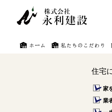
住宅
家
業